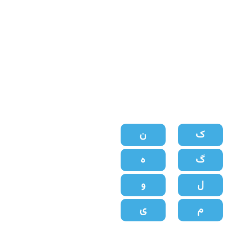
 الفبا
ک
ن
گ
ه
ل
و
م
ی