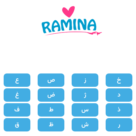
وزاد پسر بر مبنای حروف
خ
ز
ص
ع
د
ژ
ض
غ
ذ
س
ط
ف
ر
ش
ظ
ق