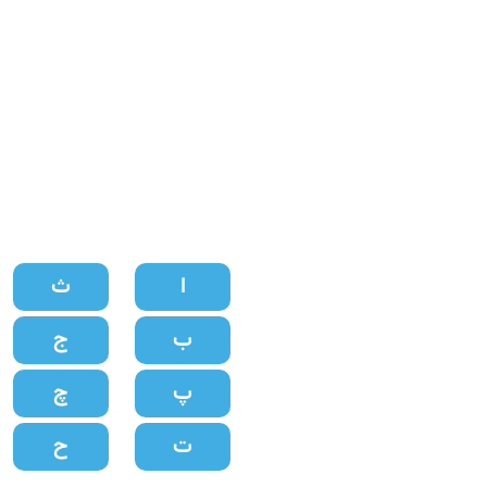
اسامی ن
ا
ث
ب
ج
پ
چ
ت
ح