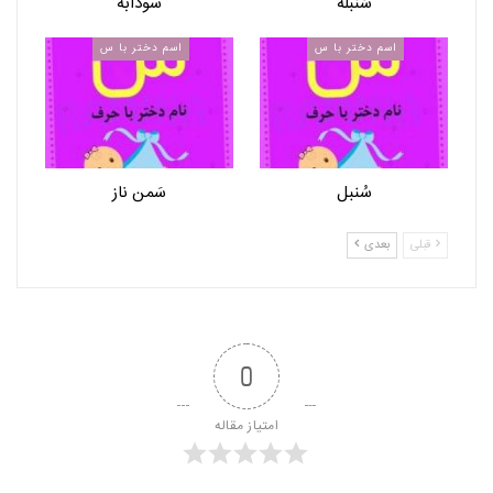
سُنبله
سودابه
اسم دختر با س
اسم دختر با س
سُنبل
سَمن ناز
قبلی
بعدی
0
امتیاز مقاله