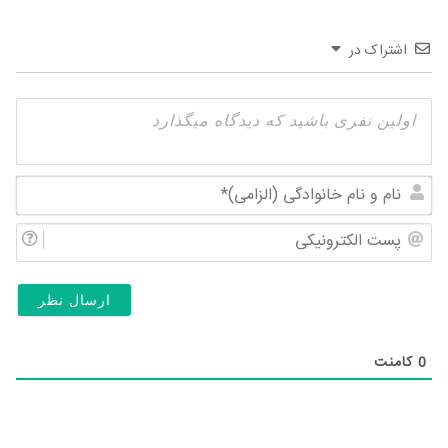
اشتراک در
نام
و
پس
نام
الک
خان
(ال
0
کامنت