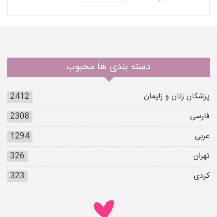
دسته بندی ها محبوب
پزشکان زنان و زایمان
2412
فارسی
2308
عربی
1294
تهران
326
کردی
323