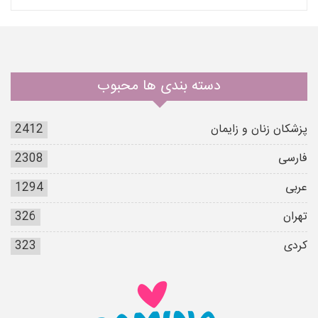
دسته بندی ها محبوب
پزشکان زنان و زایمان
2412
فارسی
2308
عربی
1294
تهران
326
کردی
323