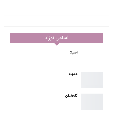
اسامی نوزاد
اصیلا
حدیثه
گلخندان