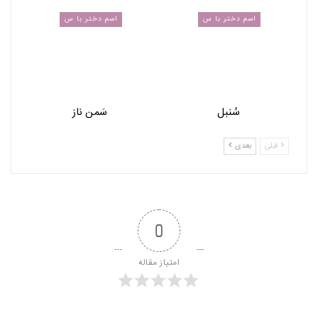
اسم دختر با س
اسم دختر با س
سُنبل
سَمن ناز
قبلی
بعدی
0
امتیاز مقاله