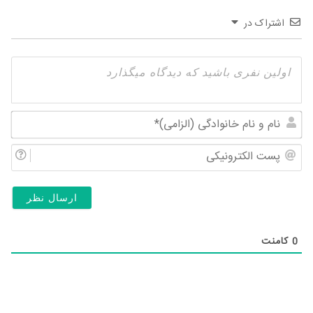
اشتراک در
نام
و
پس
نام
الک
خان
(ال
0
کامنت