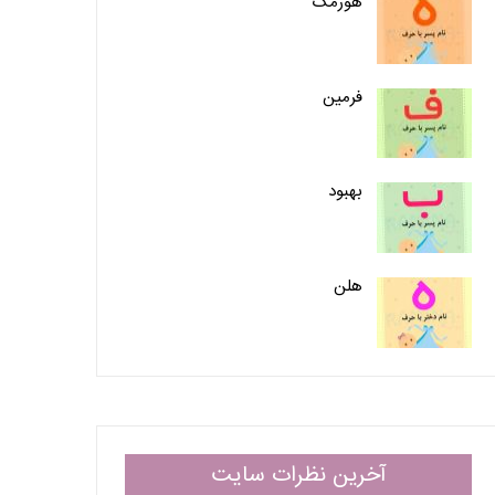
هورمک
فرمین
بهبود
هلن
آخرین نظرات سایت