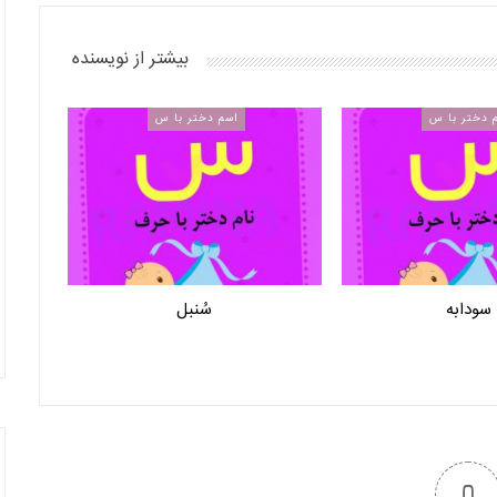
بیشتر از نویسنده
 دختر با س
اسم دختر با س
سودابه
سُنبل
0