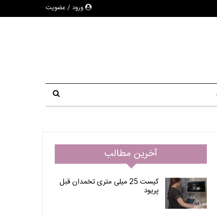
ورود / عضویت
آخرین مطالب
کیست 25 میلی متری تخمدان قبل
پریود