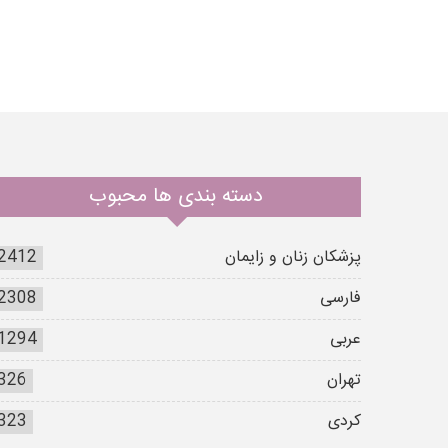
دسته بندی ها محبوب
پزشکان زنان و زایمان
2412
فارسی
2308
عربی
1294
تهران
326
کردی
323