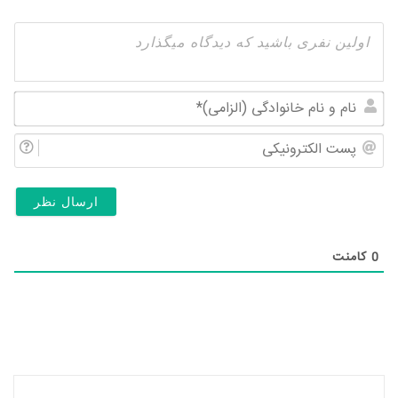
نام
و
پس
نام
الک
خان
(ال
0
کامنت