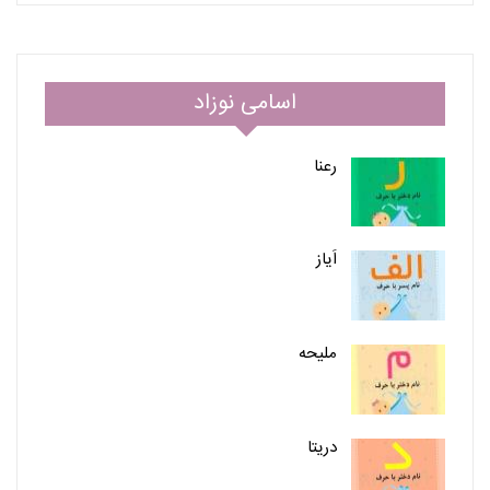
اسامی نوزاد
رعنا
اَیاز
ملیحه
دریتا