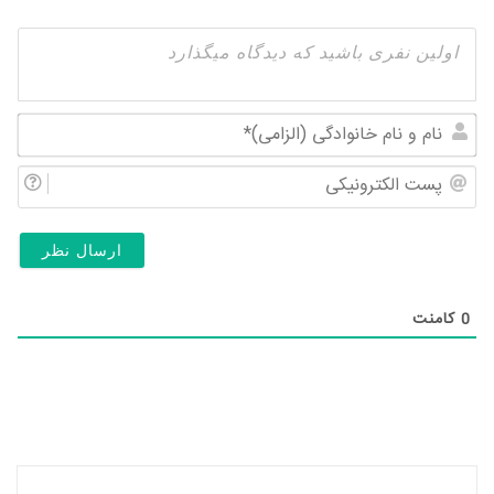
نام
و
پس
نام
الک
خان
(ال
0
کامنت