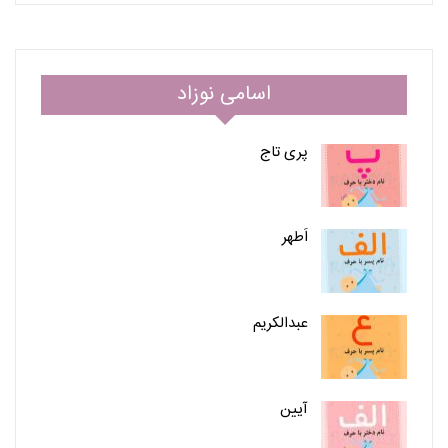
اسامی نوزاد
پری تاج
اَطهر
عبدالکریم
آیین