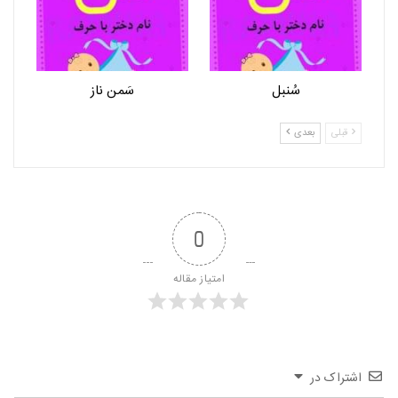
سُنبل
سَمن ناز
قبلی
بعدی
0
امتیاز مقاله
اشتراک در