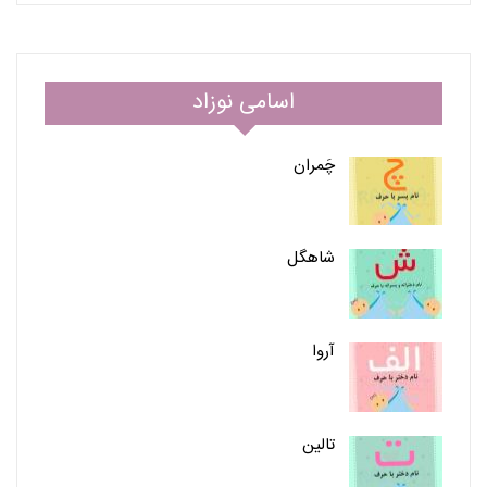
اسامی نوزاد
چَمران
شاهگل
آروا
تالین