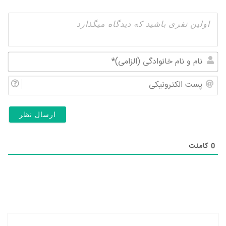
نام
و
پس
نام
الک
خان
(ال
0
کامنت