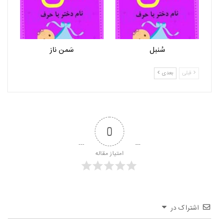
سُنبل
سَمن ناز
قبلی
بعدی
0
امتیاز مقاله
اشتراک در