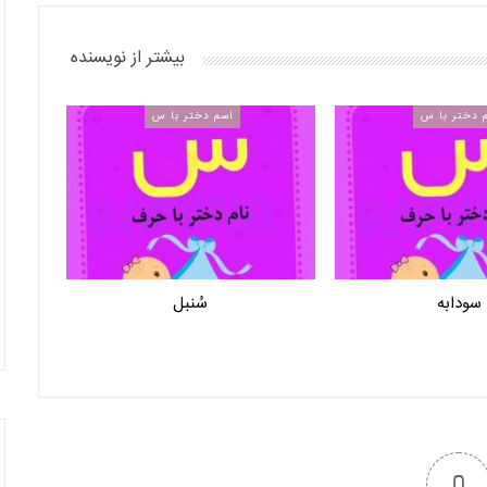
بیشتر از نویسنده
 دختر با س
اسم دختر با س
سودابه
سُنبل
0