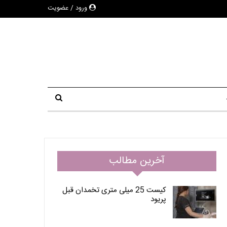
ورود / عضویت
آخرین مطالب
کیست 25 میلی متری تخمدان قبل
پریود