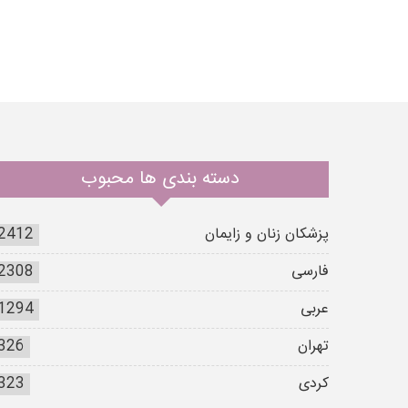
دسته بندی ها محبوب
پزشکان زنان و زایمان
2412
فارسی
2308
عربی
1294
تهران
326
کردی
323