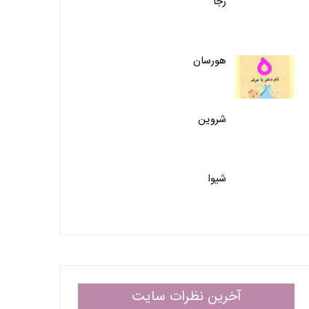
رَجا
هورسان
شروین
شیوا
آخرین نظرات سایت