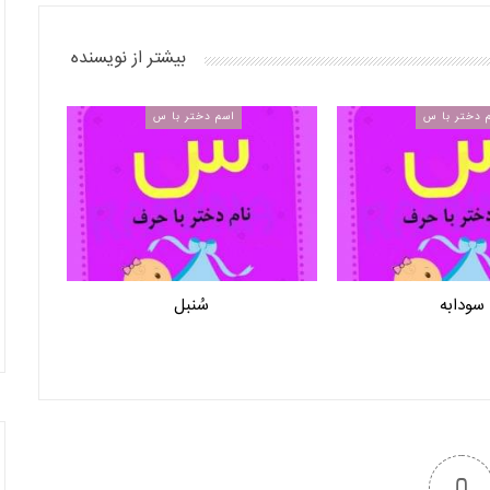
بیشتر از نویسنده
 دختر با س
اسم دختر با س
سودابه
سُنبل
0