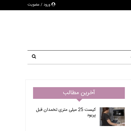
ورود / عضویت
آخرین مطالب
کیست 25 میلی متری تخمدان قبل
پریود