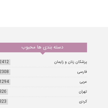
دسته بندی ها محبوب
پزشکان زنان و زایمان
2412
فارسی
2308
عربی
1294
تهران
326
کردی
323