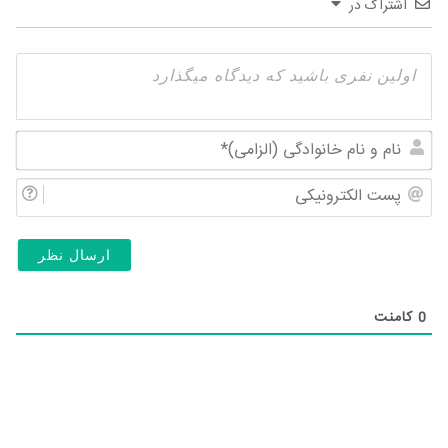
اشتراک در
نام
و
پس
نام
الک
خان
(ال
0
کامنت