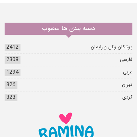
دسته بندی ها محبوب
پزشکان زنان و زایمان
2412
فارسی
2308
عربی
1294
تهران
326
کردی
323