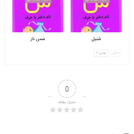
سُنبل
سَمن ناز
قبلی
بعدی
0
امتیاز مقاله