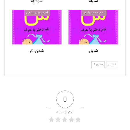
سُنبله
سودابه
اسم دختر با س
اسم دختر با س
سُنبل
سَمن ناز
قبلی
بعدی
0
امتیاز مقاله