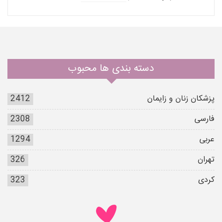
دسته بندی ها محبوب
پزشکان زنان و زایمان
2412
فارسی
2308
عربی
1294
تهران
326
کردی
323