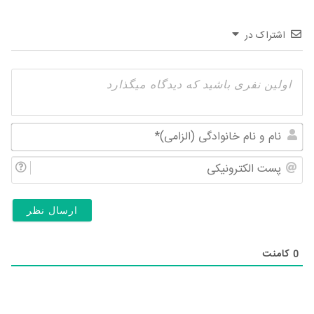
اشتراک در
نام
و
پس
نام
الک
خان
(ال
0
کامنت