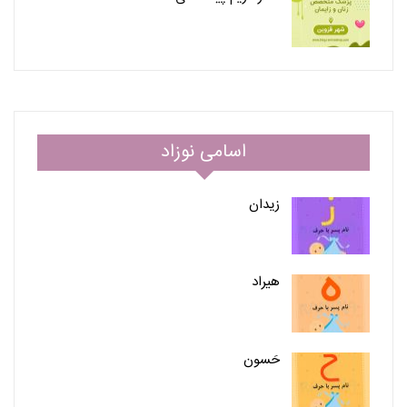
اسامی نوزاد
زیدان
هیراد
حَسون