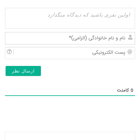
نام
و
پس
نام
الک
خان
(ال
0
کامنت