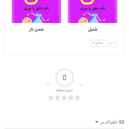
سُنبل
سَمن ناز
قبلی
بعدی
0
امتیاز مقاله
اشتراک در