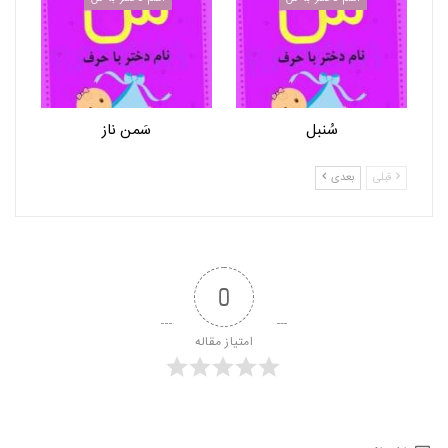
سُنبل
سَمن ناز
قبلی
بعدی
0
امتیاز مقاله