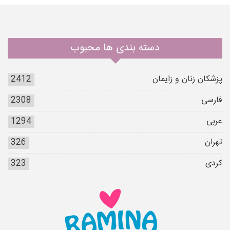
دسته بندی ها محبوب
پزشکان زنان و زایمان
2412
فارسی
2308
عربی
1294
تهران
326
کردی
323