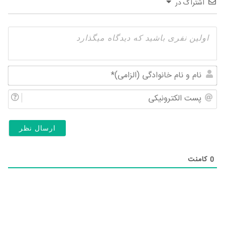
اشتراک در
نام
و
پس
نام
الک
خان
(ال
0
کامنت