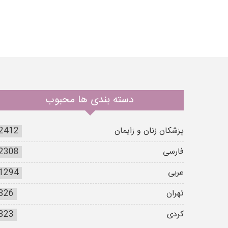
دسته بندی ها محبوب
پزشکان زنان و زایمان
2412
فارسی
2308
عربی
1294
تهران
326
کردی
323