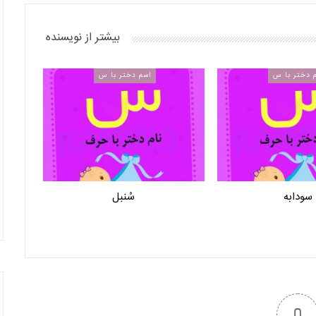
بیشتر از نویسنده
 دختر با س
اسم دختر با س
سودابه
سُنبل
0