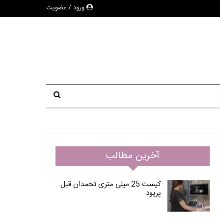
ورود / عضویت
آخرین مطالب
کیست 25 میلی متری تخمدان قبل
پریود