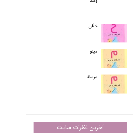
وستا
حَنّان
مینو
مرسانا
آخرین نظرات سایت