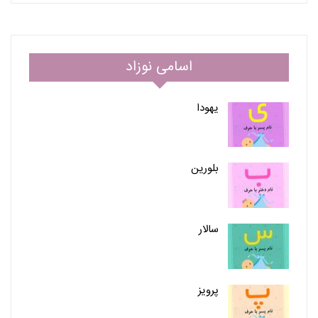
اسامی نوزاد
یهودا
بلورین
سالار
پرویز