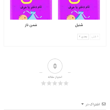
سُنبل
سَمن ناز
قبلی
بعدی
0
امتیاز مقاله
اشتراک در