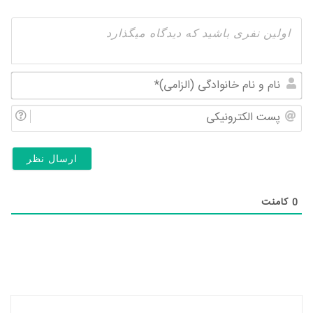
نام
و
پس
نام
الک
خان
(ال
0
کامنت