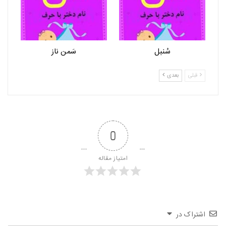
سُنبل
سَمن ناز
قبلی
بعدی
0
امتیاز مقاله
اشتراک در