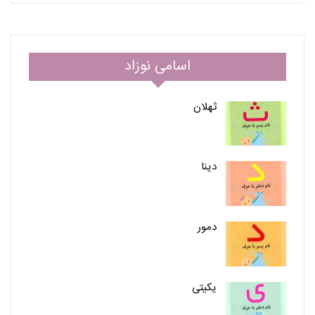
اسامی نوزاد
ثهلان
دینا
دمور
یکیتی