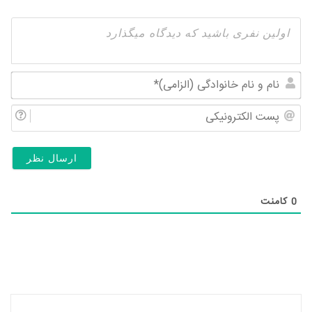
نام
و
پس
نام
الک
خان
(ال
0
کامنت