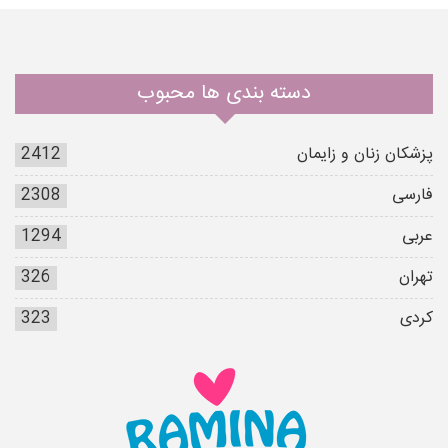
دسته بندی ها محبوب
پزشکان زنان و زایمان
2412
فارسی
2308
عربی
1294
تهران
326
کردی
323