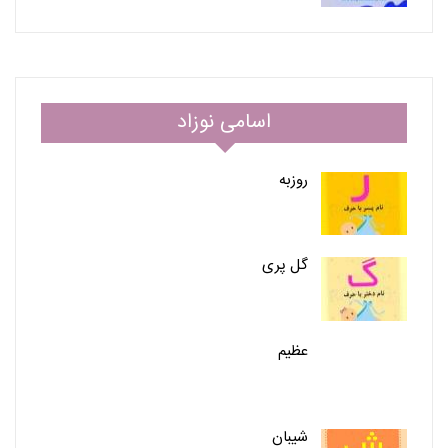
اسامی نوزاد
روزبه
گل پری
عظیم
شیبان