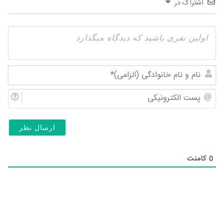
اشتراک در
نام
و
پس
نام
الک
خان
(ال
0
کامنت