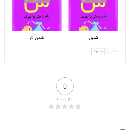
سُنبل
سَمن ناز
قبلی
بعدی
0
امتیاز مقاله