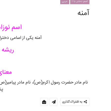
اسم دختر با ا
عربی
آمنه
اسم نوزاد
آمنه یکی از اسامی دخترا
ریشه ی
معنای
نام مادر حضرت رسول اکرم(ص)، نام مادر پیامبر(ص )
پش
به اشتراک گذاری