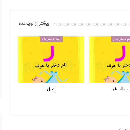
بیشتر از نویسنده
م دختر با ز
اسم دختر با ز
ب النساء
زحل