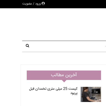
ورود / عضویت
آخرین مطالب
کیست 25 میلی متری تخمدان قبل
پریود