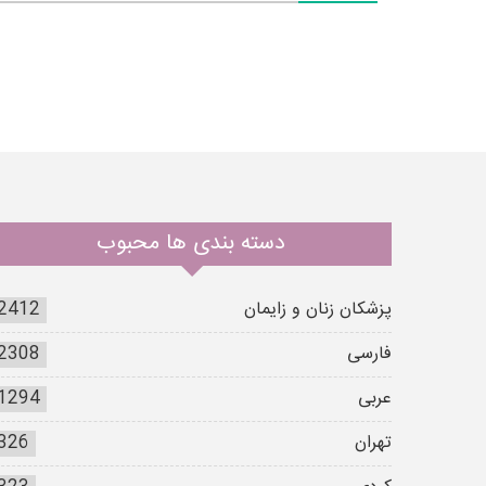
دسته بندی ها محبوب
پزشکان زنان و زایمان
2412
فارسی
2308
عربی
1294
تهران
326