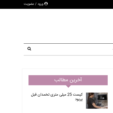
ورود / عضویت
آخرین مطالب
کیست 25 میلی متری تخمدان قبل
پریود