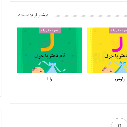
بیشتر از نویسنده
م دختر با ز
اسم دختر با ر
زئوس
رانا
0