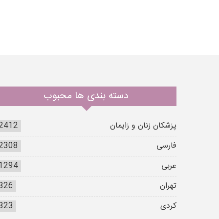
دسته بندی ها محبوب
پزشکان زنان و زایمان
2412
فارسی
2308
عربی
1294
تهران
326
کردی
323