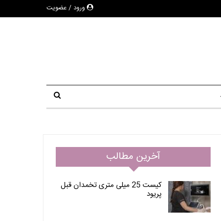
ورود / عضویت
آخرین مطالب
کیست 25 میلی متری تخمدان قبل
پریود