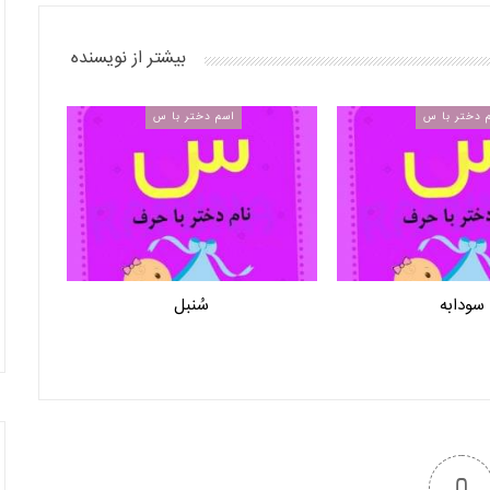
بیشتر از نویسنده
 دختر با س
اسم دختر با س
سودابه
سُنبل
0