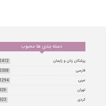
دسته بندی ها محبوب
پزشکان زنان و زایمان
2412
فارسی
2308
عربی
1294
تهران
326
کردی
323