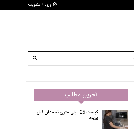
ورود / عضویت
آخرین مطالب
کیست 25 میلی متری تخمدان قبل
پریود