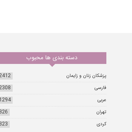
دسته بندی ها محبوب
پزشکان زنان و زایمان
2412
فارسی
2308
عربی
1294
تهران
326
کردی
323