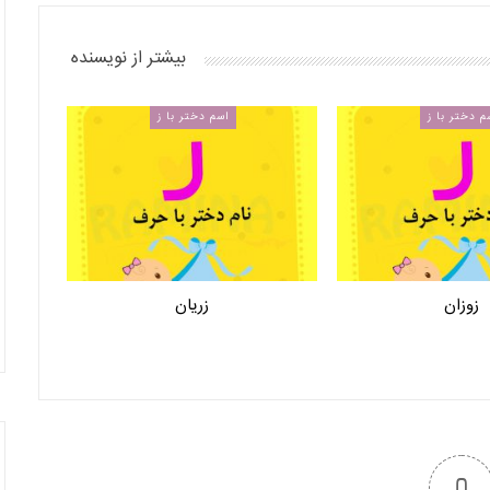
بیشتر از نویسنده
م دختر با ز
اسم دختر با ز
زوزان
زریان
0