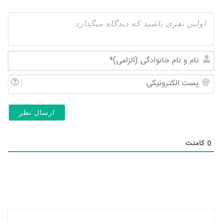
نام
و
پس
نام
الک
خان
(ال
0
کامنت