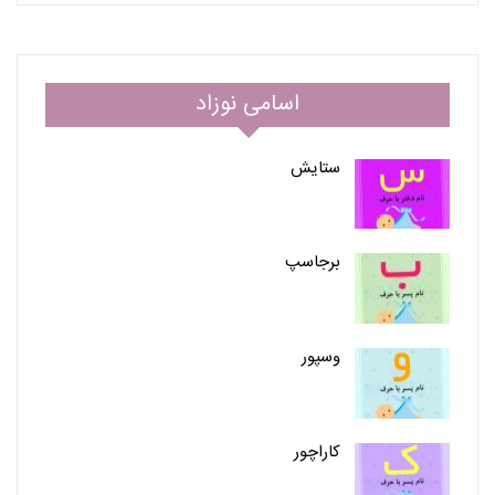
اسامی نوزاد
ستایش
برجاسپ
وسپور
کاراچور