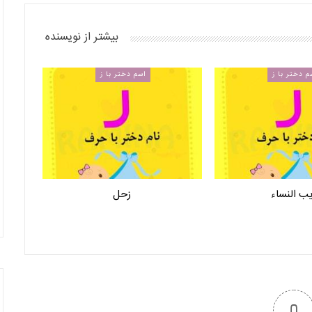
بیشتر از نویسنده
م دختر با ز
اسم دختر با ز
ب النساء
زحل
0