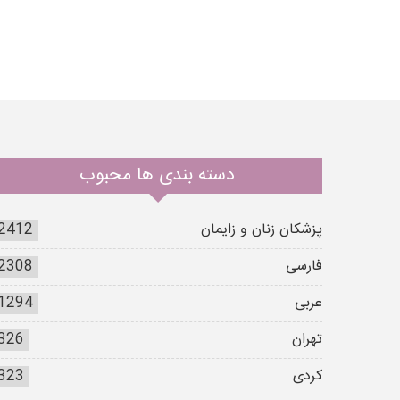
دسته بندی ها محبوب
پزشکان زنان و زایمان
2412
فارسی
2308
عربی
1294
تهران
326
کردی
323