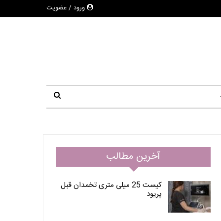
ورود / عضویت
آخرین مطالب
کیست 25 میلی متری تخمدان قبل
پریود