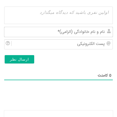
نام
و
پس
نام
الک
خان
(ال
0
کامنت