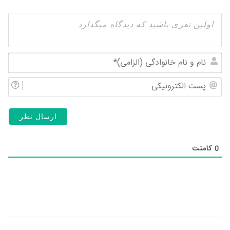
نام
و
پس
نام
الک
خان
(ال
0
کامنت