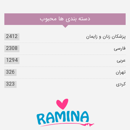
دسته بندی ها محبوب
پزشکان زنان و زایمان
2412
فارسی
2308
عربی
1294
تهران
326
کردی
323