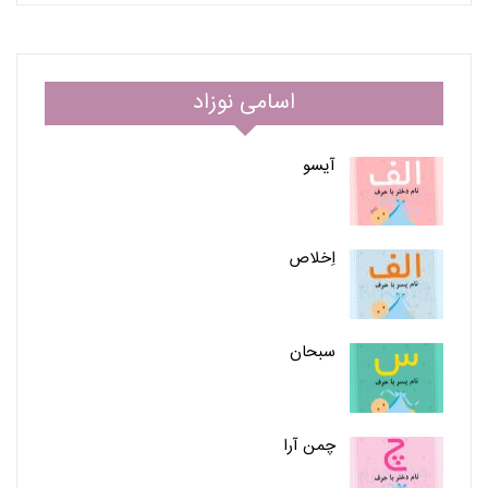
اسامی نوزاد
آیسو
اِخلاص
سبحان
چمن آرا