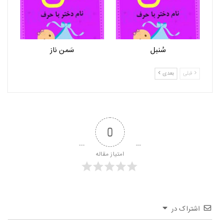
سُنبل
سَمن ناز
قبلی
بعدی
0
امتیاز مقاله
اشتراک در