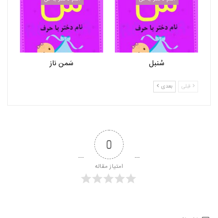
سُنبل
سَمن ناز
قبلی
بعدی
0
امتیاز مقاله