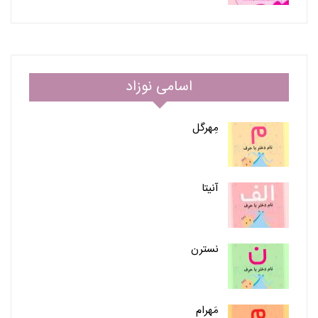
اسامی نوزاد
مِهرگل
آنیتا
نسترن
مَهرام