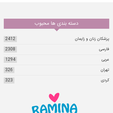
دسته بندی ها محبوب
پزشکان زنان و زایمان
2412
فارسی
2308
عربی
1294
تهران
326
کردی
323