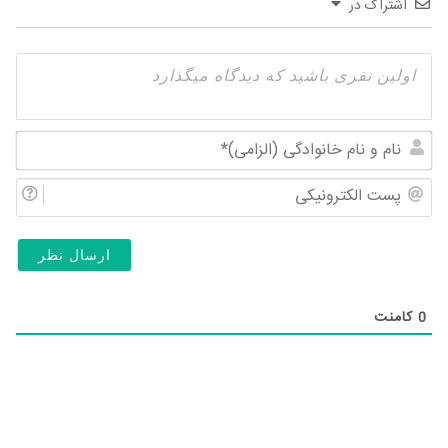
اشتراک در
نام
و
پس
نام
الک
خان
(ال
0
کامنت