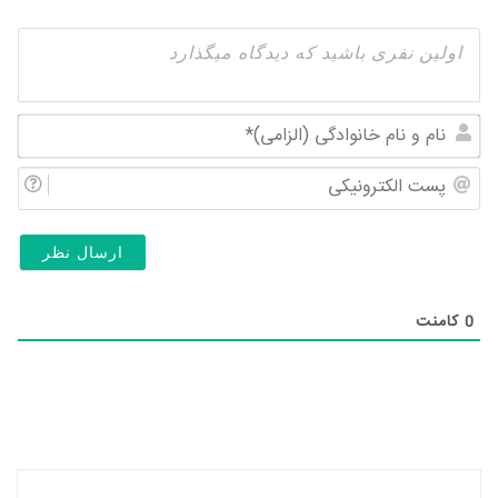
نام
و
پس
نام
الک
خان
(ال
0
کامنت