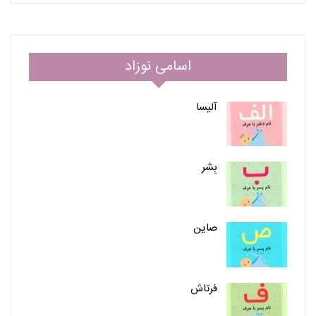
اسامی نوزاد
آلیسا
بِشر
صاین
فرتاش