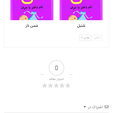
سُنبل
سَمن ناز
قبلی
بعدی
0
امتیاز مقاله
اشتراک در