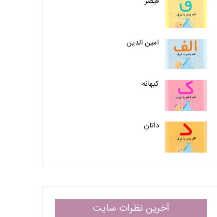
قیصر
امین الدین
کیهانه
داتان
آخرین نظرات سایت