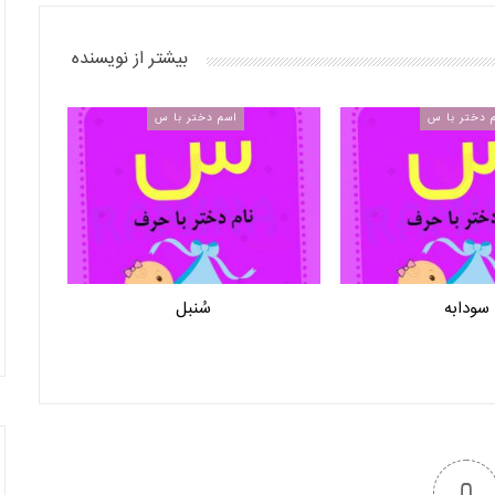
بیشتر از نویسنده
 دختر با س
اسم دختر با س
سودابه
سُنبل
0