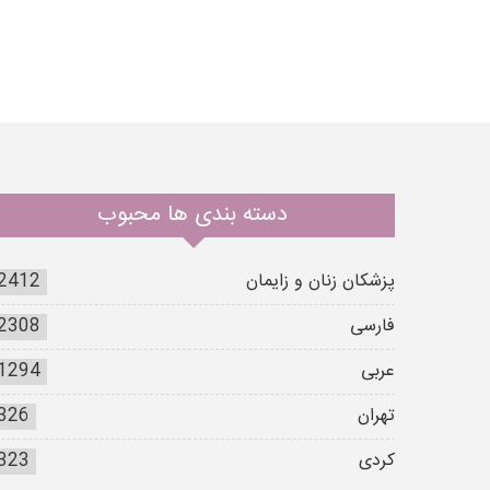
دسته بندی ها محبوب
پزشکان زنان و زایمان
2412
فارسی
2308
عربی
1294
تهران
326
کردی
323