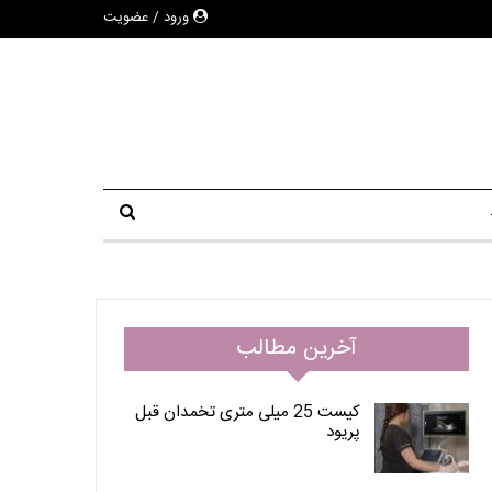
ورود / عضویت
آخرین مطالب
کیست 25 میلی متری تخمدان قبل
پریود