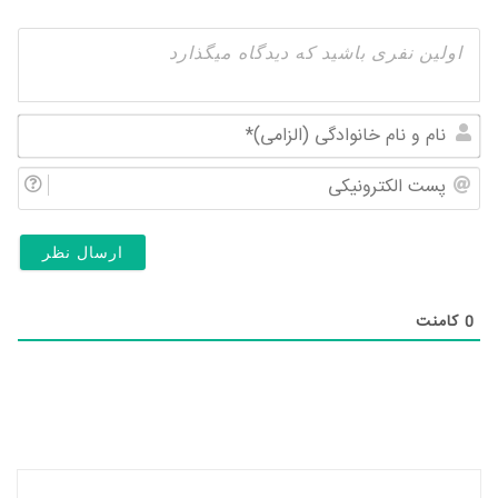
نام
و
پس
نام
الک
خان
(ال
0
کامنت