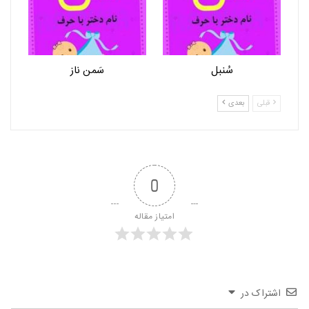
سُنبل
سَمن ناز
قبلی
بعدی
0
امتیاز مقاله
اشتراک در