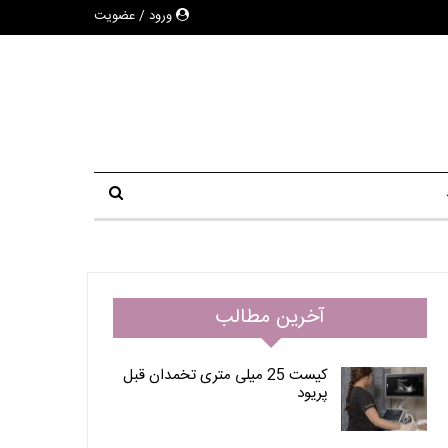
ورود / عضویت
آخرین مطالب
کیست 25 میلی متری تخمدان قبل
پریود