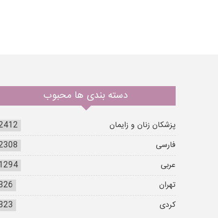
دسته بندی ها محبوب
پزشکان زنان و زایمان
2412
فارسی
2308
عربی
1294
تهران
326
کردی
323