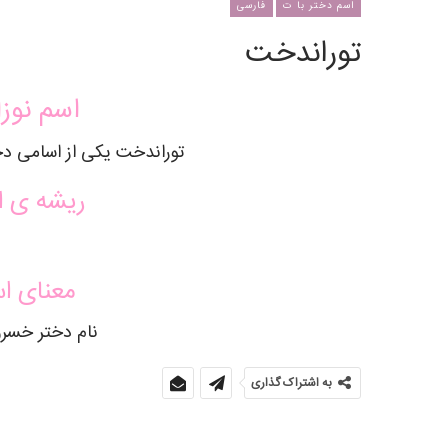
اسم دختر با ت
فارسی
توراندخت
اسم نوزا
توراندخت یکی از اسامی دخ
ریشه ی ا
معنای ا
نام دختر خسرو
به اشتراک گذاری