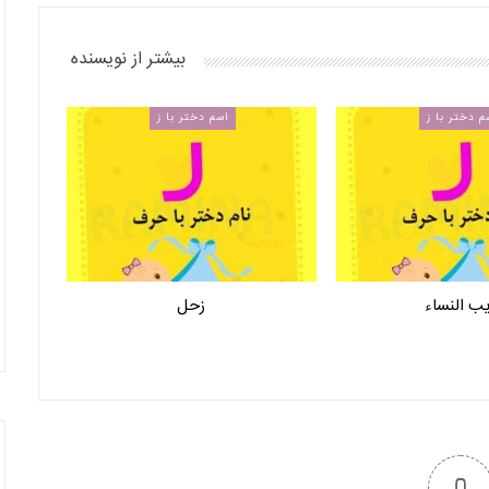
بیشتر از نویسنده
م دختر با ز
اسم دختر با ز
ب النساء
زحل
0