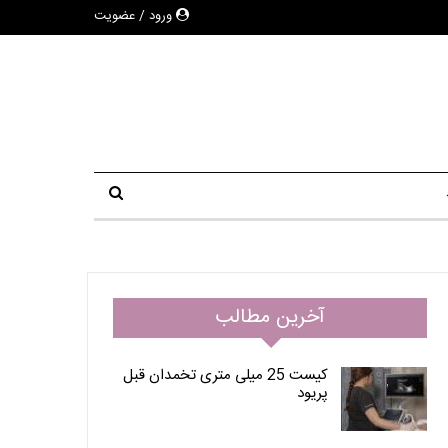
ورود / عضویت
آخرین مطالب
کیست 25 میلی متری تخمدان قبل
پریود