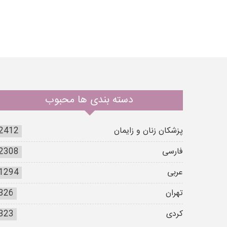
دسته بندی ها محبوب
پزشکان زنان و زایمان
2412
فارسی
2308
عربی
1294
تهران
326
کردی
323