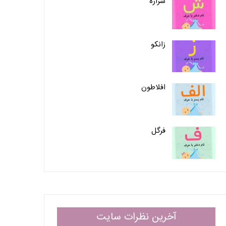
شراره
زانکو
افلاطون
فرگل
آخرین نظرات سایت