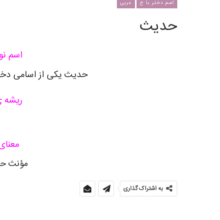
اسم دختر با ح
عربی
حدیث
اسم نوز
حدیث یکی از اسامی دختر
ریشه 
معنای
مؤنث حب
به اشتراک گذاری