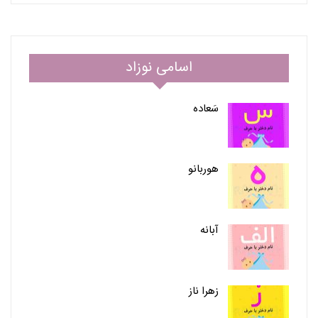
اسامی نوزاد
سَعاده
هوربانو
آبانه
زهرا ناز