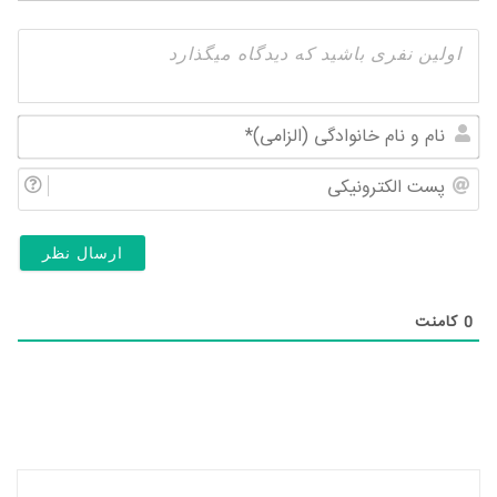
نام
و
پس
نام
الک
خان
(ال
0
کامنت