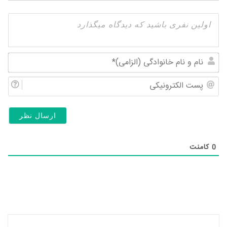
نام
و
پس
نام
الک
خان
(ال
0
کامنت