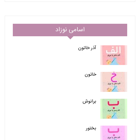
اسامی نوزاد
آذر خاتون
خاتون
برانوش
بختور