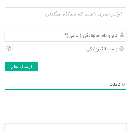
نام
و
پس
نام
الک
خان
(ال
0
کامنت