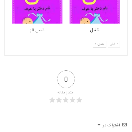
سُنبل
سَمن ناز
قبلی
بعدی
0
امتیاز مقاله
اشتراک در