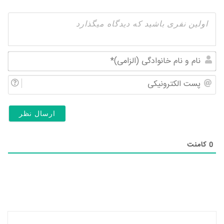
نام
و
پس
نام
الک
خان
(ال
0
کامنت