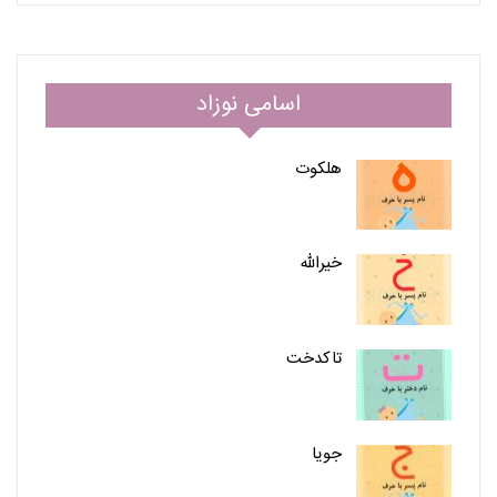
اسامی نوزاد
هلکوت
خیرالله
تاکدخت
جویا