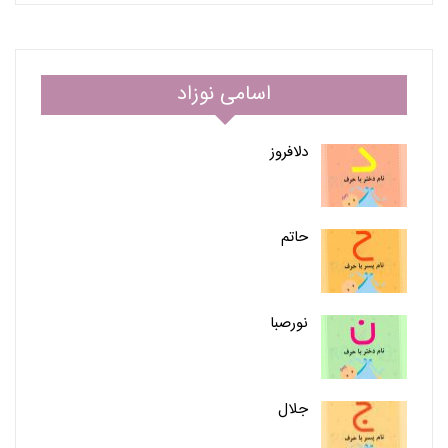
اسامی نوزاد
دلافروز
حاتم
نورصبا
جلال