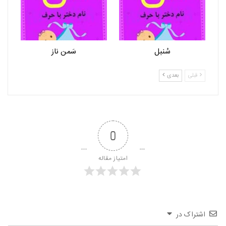
سُنبل
سَمن ناز
قبلی
بعدی
0
امتیاز مقاله
اشتراک در