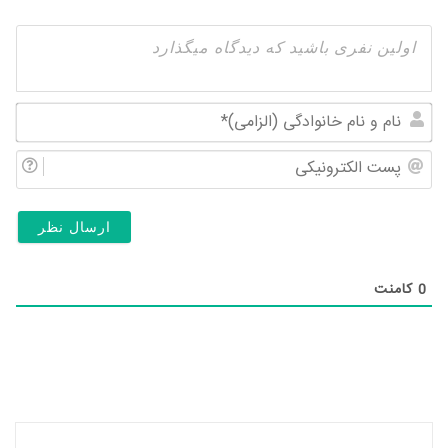
نام
و
پس
نام
الک
خان
(ال
0
کامنت