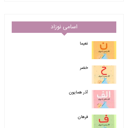
اسامی نوزاد
نعیما
خضر
آذر همایون
فرهان