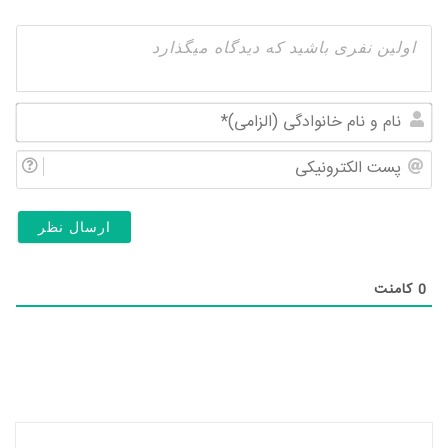
نام
و
پس
نام
الک
خان
(ال
0
کامنت