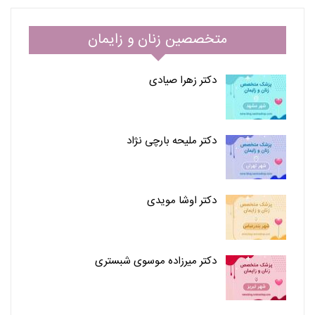
متخصصین زنان و زایمان
دکتر زهرا صیادی
دکتر ملیحه بارچی نژاد
دکتر اوشا مویدی
دکتر میرزاده موسوی شبستری