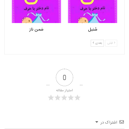
سُنبل
سَمن ناز
قبلی
بعدی
0
امتیاز مقاله
اشتراک در