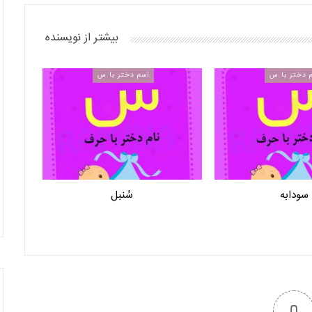
بیشتر از نویسنده
 دختر با س
اسم دختر با س
سودابه
سُنبل
0