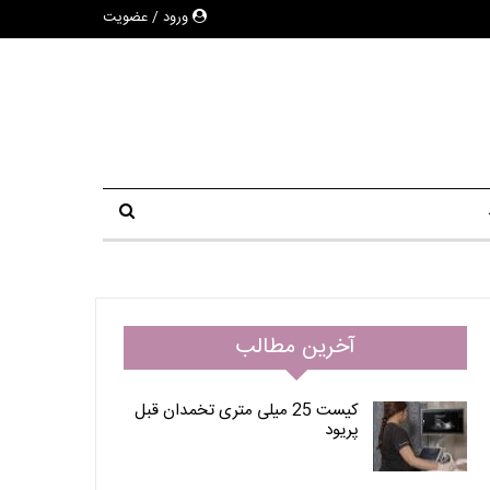
ورود / عضویت
آخرین مطالب
کیست 25 میلی متری تخمدان قبل
پریود