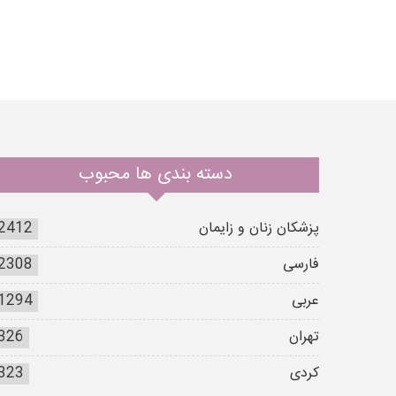
دسته بندی ها محبوب
پزشکان زنان و زایمان
2412
فارسی
2308
عربی
1294
تهران
326
کردی
323