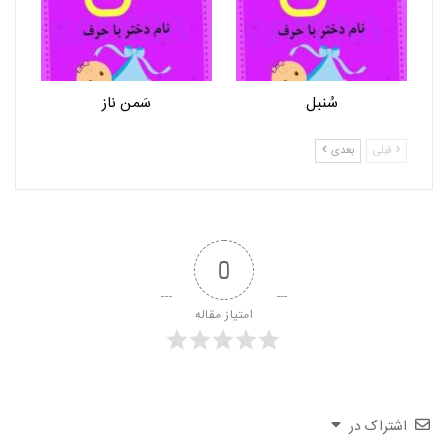
سُنبل
سَمن ناز
قبلی
بعدی
0
امتیاز مقاله
اشتراک در