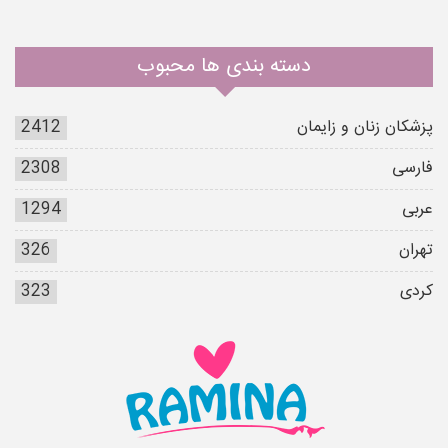
دسته بندی ها محبوب
پزشکان زنان و زایمان
2412
فارسی
2308
عربی
1294
تهران
326
کردی
323