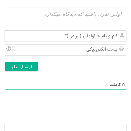
نام
و
پس
نام
الک
خان
(ال
0
کامنت