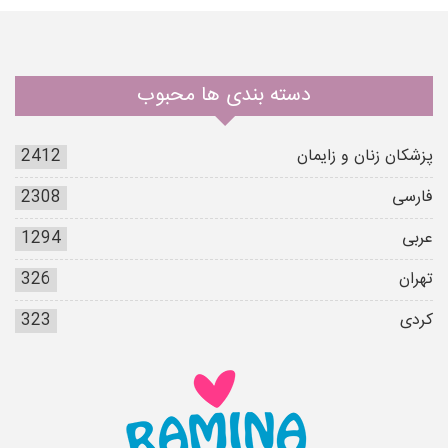
دسته بندی ها محبوب
پزشکان زنان و زایمان
2412
فارسی
2308
عربی
1294
تهران
326
کردی
323