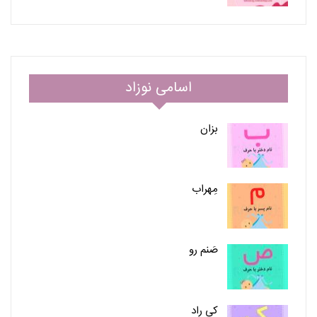
اسامی نوزاد
بزان
مِهراب
صَنم رو
کی راد