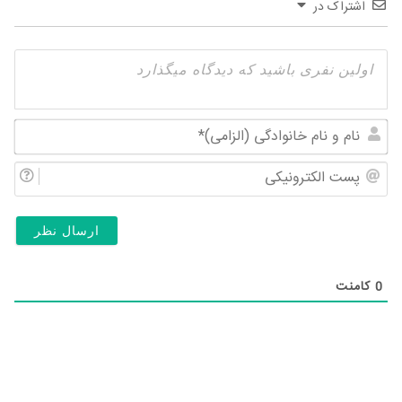
اشتراک در
نام
و
پس
نام
الک
خان
(ال
0
کامنت