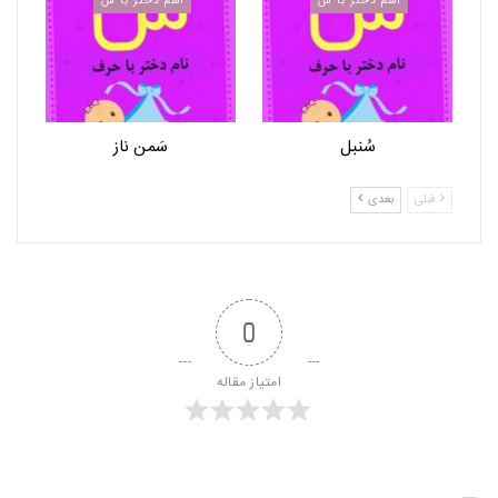
اسم دختر با س
اسم دختر با س
سُنبل
سَمن ناز
قبلی
بعدی
0
امتیاز مقاله