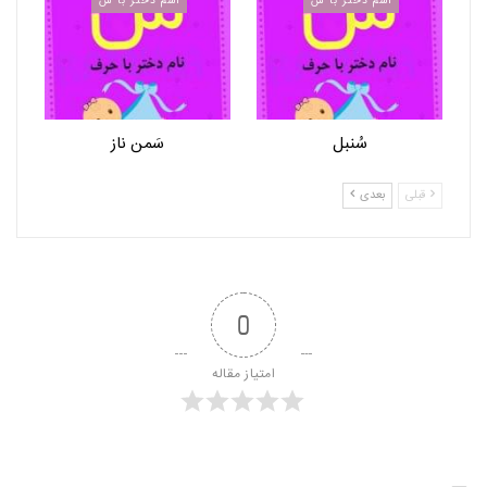
اسم دختر با س
اسم دختر با س
سُنبل
سَمن ناز
قبلی
بعدی
0
امتیاز مقاله