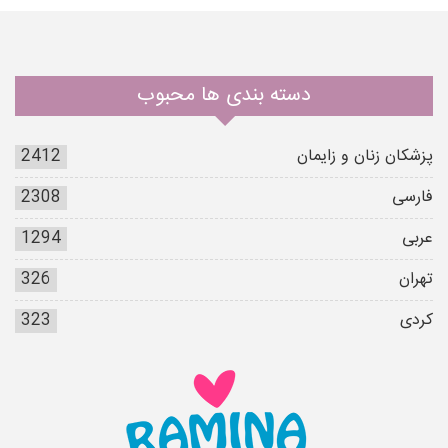
دسته بندی ها محبوب
پزشکان زنان و زایمان
2412
فارسی
2308
عربی
1294
تهران
326
کردی
323