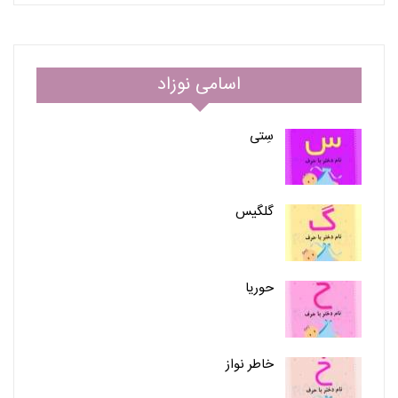
اسامی نوزاد
سِتی
گلگیس
حوریا
خاطر نواز