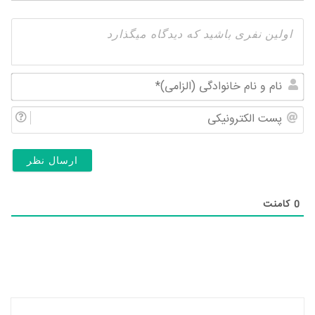
نام
و
پس
نام
الک
خان
(ال
0
کامنت