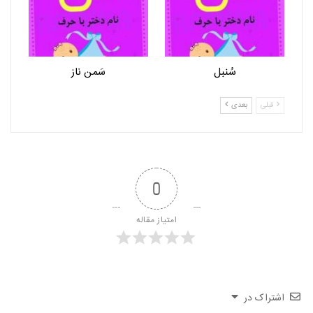
سُنبل
سَمن ناز
قبلی
بعدی
0
امتیاز مقاله
اشتراک در