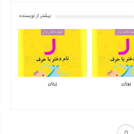
بیشتر از نویسنده
م دختر با ز
اسم دختر با ز
زوزان
زریان
0