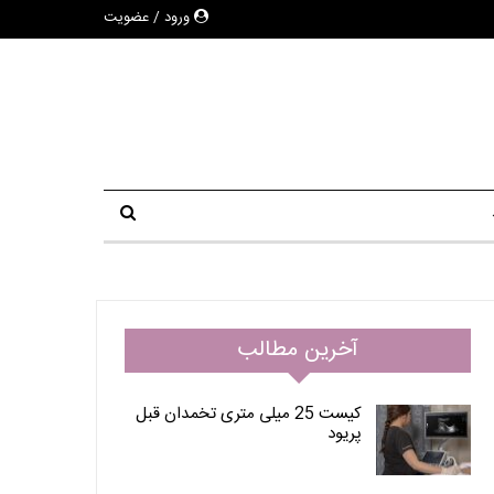
ورود / عضویت
آخرین مطالب
کیست 25 میلی متری تخمدان قبل
پریود