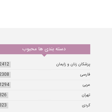
دسته بندی ها محبوب
پزشکان زنان و زایمان
2412
فارسی
2308
عربی
1294
تهران
326
کردی
323