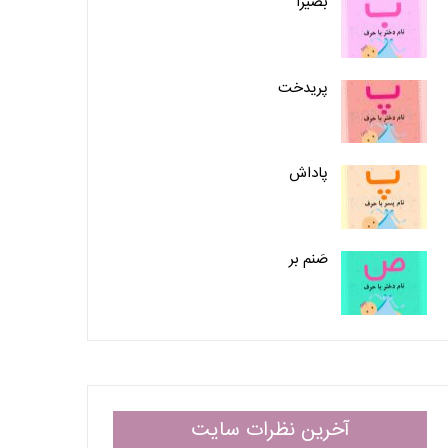
بصیرا
پریدخت
پاداش
صَنم بر
آخرین نظرات سایت