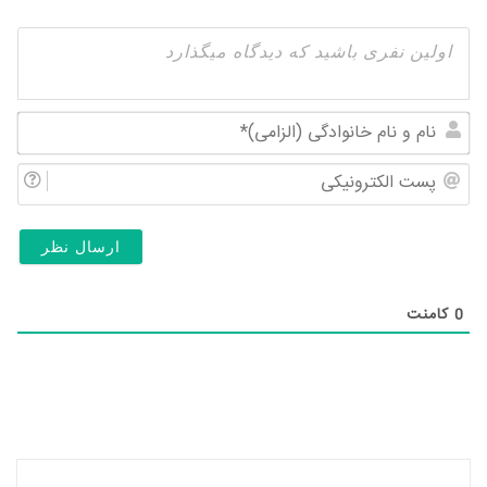
نام
و
پس
نام
الک
خان
(ال
0
کامنت