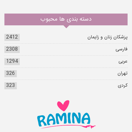
دسته بندی ها محبوب
پزشکان زنان و زایمان
2412
فارسی
2308
عربی
1294
تهران
326
کردی
323