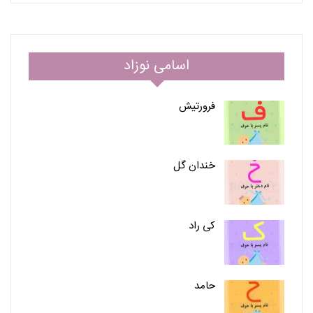
اسامی نوزاد
فرورتیش
خندان گل
کی راد
حامد