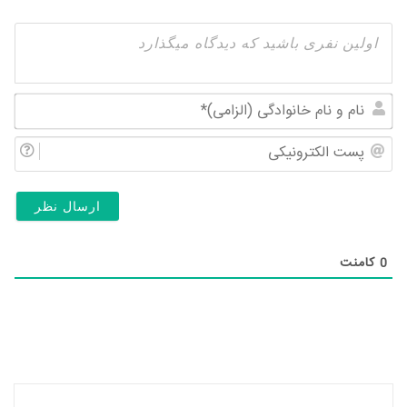
نام
و
پس
نام
الک
خان
(ال
0
کامنت