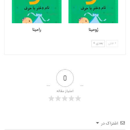
رُومینا
رامینا
قبلی
بعدی
0
امتیاز مقاله
اشتراک در