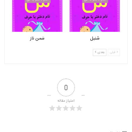
سُنبل
سَمن ناز
قبلی
بعدی
0
امتیاز مقاله