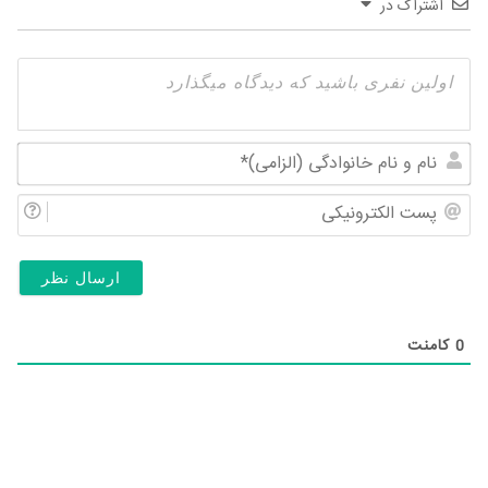
اشتراک در
نام
و
پس
نام
الک
خان
(ال
0
کامنت