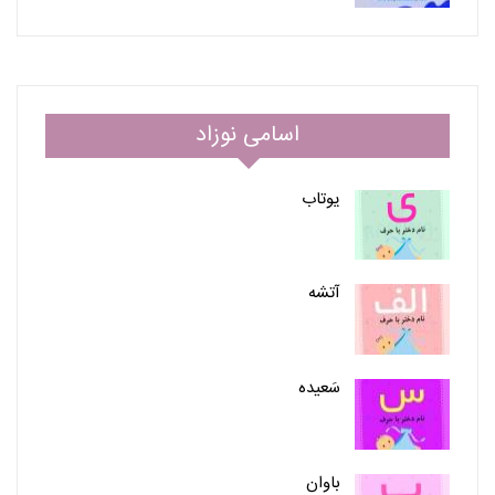
اسامی نوزاد
یوتاب
آتشه
سَعیده
باوان