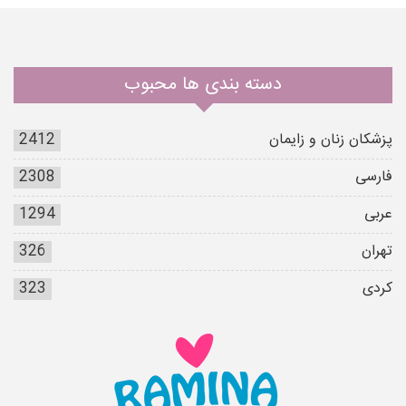
دسته بندی ها محبوب
پزشکان زنان و زایمان
2412
فارسی
2308
عربی
1294
تهران
326
کردی
323