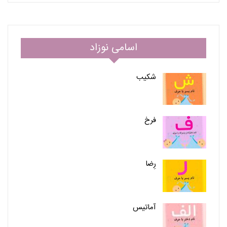
اسامی نوزاد
شکیب
فرخ
رِضا
آماتیس