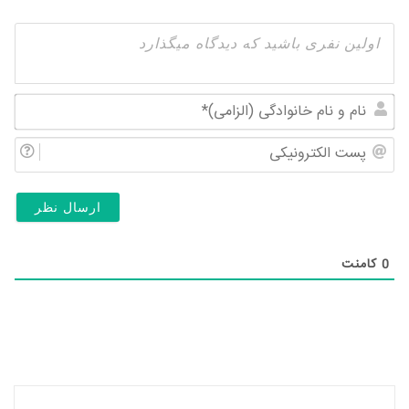
نام
و
پس
نام
الک
خان
(ال
0
کامنت