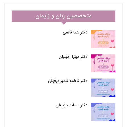
متخصصین زنان و زایمان
دکتر هما قانعی
دکتر میترا امینیان
دکتر فاطمه قلمبر دزفولی
دکتر سمانه جزنینان