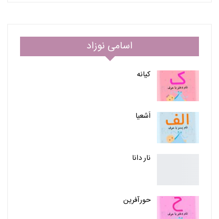
اسامی نوزاد
کیانه
اَشعیا
نار دانا
حورآفرین