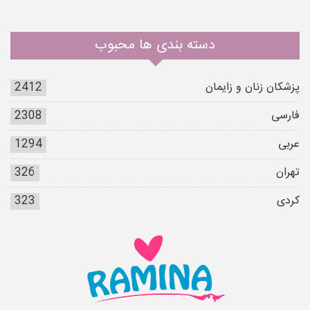
دسته بندی ها محبوب
پزشکان زنان و زایمان
2412
فارسی
2308
عربی
1294
تهران
326
کردی
323