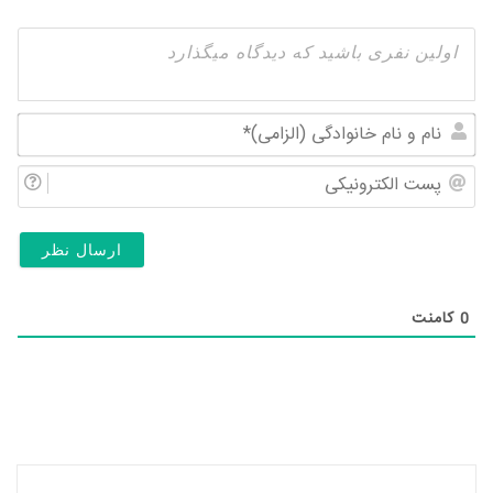
نام
و
پس
نام
الک
خان
(ال
0
کامنت