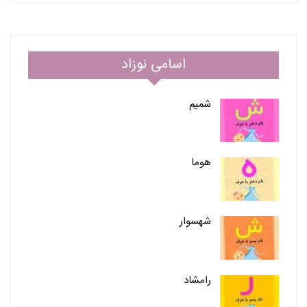
اسامی نوزاد
شمیم
هوما
شهسوار
رامشاد