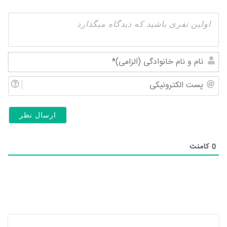
نام
و
پس
نام
الک
خان
(ال
0
کامنت