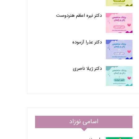
دکتر نیره اعظم هنردوست
دکتر عذرا آزموده
دکتر ژیلا ناصری
اسامی نوزاد