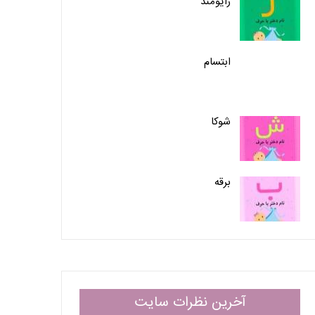
رایومند
ابتسام
شوکا
برقه
آخرین نظرات سایت