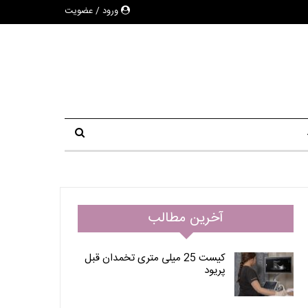
ورود / عضویت
آخرین مطالب
کیست 25 میلی متری تخمدان قبل
پریود