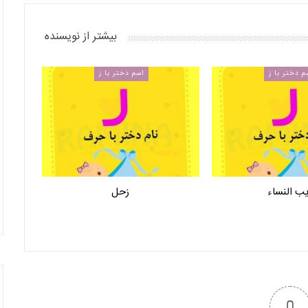
بیشتر از نویسنده
م دختر با ز
اسم دختر با ز
ب النساء
زحل
0