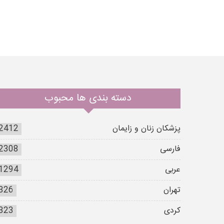
دسته بندی ها محبوب
پزشکان زنان و زایمان
2412
فارسی
2308
عربی
1294
تهران
326
کردی
323